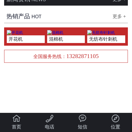
热销产品
更多 +
HOT
开花机
混棉机
无纺布针刺机
13282871105
全国服务热线：




首页
电话
短信
位置