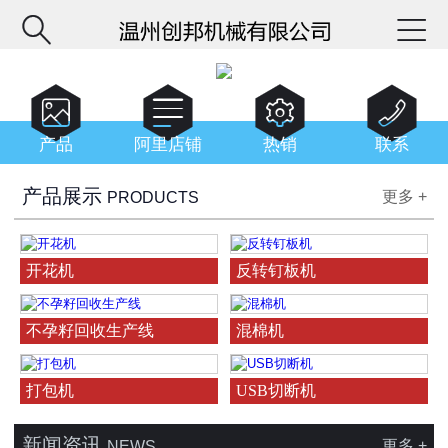






产品
阿里店铺
热销
联系
产品展示
更多 +
PRODUCTS
开花机
反转钉板机
不孕籽回收生产线
混棉机
打包机
USB切断机
新闻资讯
更多 +
NEWS